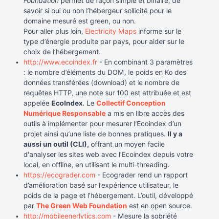
Foundation
permet de façon simple et binaire, de
savoir si oui ou non l’hébergeur sollicité pour le
domaine mesuré est green, ou non.
Pour aller plus loin,
Electricity Maps
informe sur le
type d’énergie produite par pays, pour aider sur le
choix de l’hébergement.
http://www.ecoindex.fr
- En combinant 3 paramètres
: le nombre d’éléments du DOM, le poids en Ko des
données transférées (download) et le nombre de
requêtes HTTP, une note sur 100 est attribuée et est
appelée
EcoIndex
. Le
Collectif Conception
Numérique Responsable
a mis en libre accès des
outils à implémenter pour mesurer l’Ecoindex d’un
projet ainsi qu’une liste de bonnes pratiques.
Il y a
aussi un outil (CLI),
offrant un moyen facile
d'analyser les sites web avec l’Ecoindex depuis votre
local, en offline, en utilisant le multi-threading.
https://ecograder.com
- Ecograder rend un rapport
d’amélioration basé sur l’expérience utilisateur, le
poids de la page et l’hébergement. L’outil, développé
par
The Green Web Foundation
est en open source.
http://mobileenerlytics.com
- Mesure la sobriété