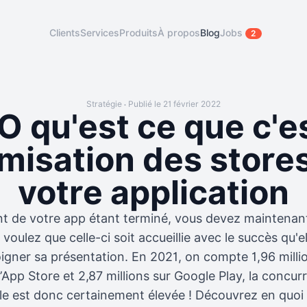
Clients
Services
Produits
À propos
Blog
Jobs
2
Stratégie
Publié le 21 février 2022
•
 qu'est ce que c'e
imisation des store
votre application
 de votre app étant terminé, vous devez maintenant l
 voulez que celle-ci soit accueillie avec le succès qu'ell
igner sa présentation. En 2021, on compte 1,96 millio
l’App Store et 2,87 millions sur Google Play, la concu
le est donc certainement élevée ! Découvrez en quoi