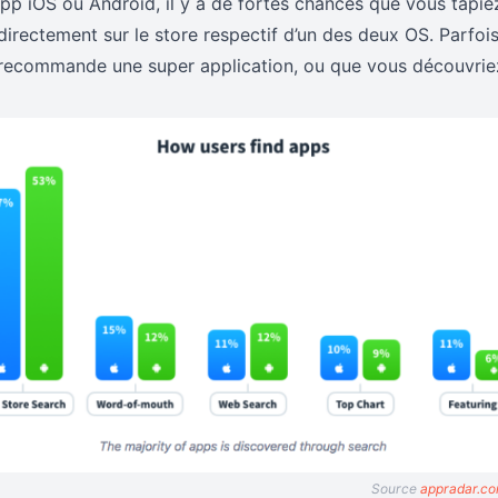
pp iOS ou Android, il y a de fortes chances que vous tapiez
directement sur le store respectif d’un des deux OS. Parfois,
recommande une super application, ou que vous découvriez
Source
appradar.c