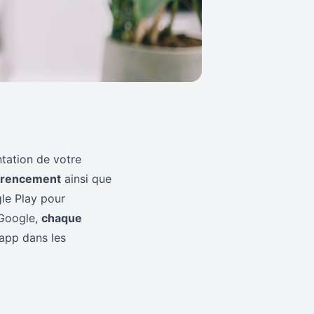
entation de votre
éférencement
ainsi que
gle Play pour
 Google,
chaque
 app dans les