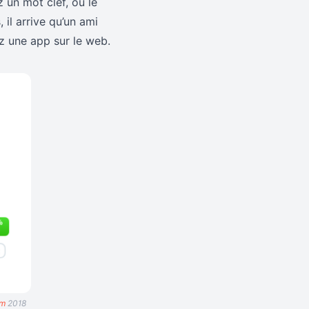
 un mot clef, ou le
 il arrive qu’un ami
 une app sur le web.
om
2018