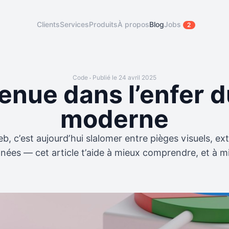
Clients
Services
Produits
À propos
Blog
Jobs
2
Code
Publié le 24 avril 2025
•
enue dans l’enfer 
moderne
b, c’est aujourd’hui slalomer entre pièges visuels, ex
nnées — cet article t’aide à mieux comprendre, et à mi